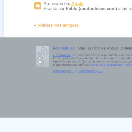
Archivado en:
Apple
Escrito por
Pablo (ipodnoticias.com)
a las 5
« Noticias más antiguas
iPod Noticias
: Todas las
noticias iPod
, en castell
iPod Noticias
es una publicación independiente y no ha s
forma por Apple Computer, Inc. iPod, iPhone, iTunes, Mac
Apple Computer, Inc. Todas las marcas registradas y copy
a sus respectivos dueños.
Acerca de iPod Noticias
.
Políti
Entradas (RSS)
y
Comentarios (RSS)
.