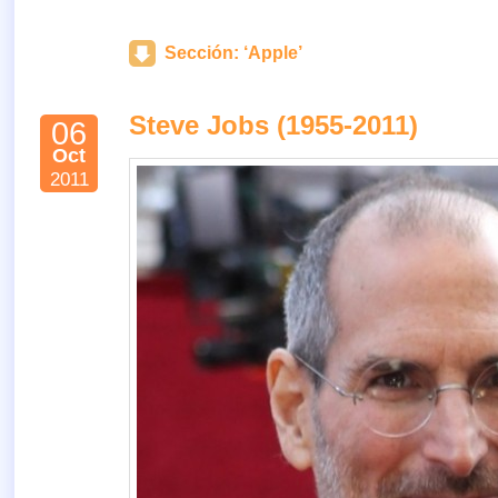
Sección: ‘Apple’
Steve Jobs (1955-2011)
06
Oct
2011