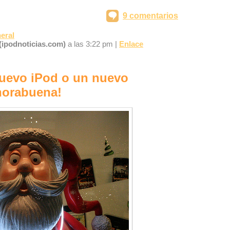
9 comentarios
eral
(ipodnoticias.com)
a las 3:22 pm |
Enlace
uevo iPod o un nuevo
horabuena!