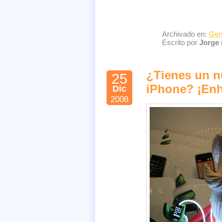
Archivado en:
Gen
Escrito por
Jorge 
¿Tienes un n
25
iPhone? ¡En
Dic
2008