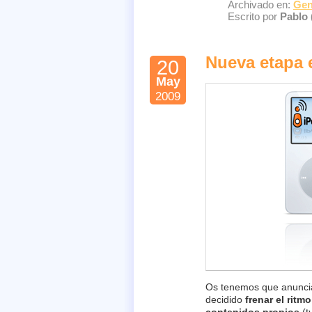
Archivado en:
Gen
Escrito por
Pablo 
Nueva etapa 
20
May
2009
Os tenemos que anunci
decidido
frenar el ritmo