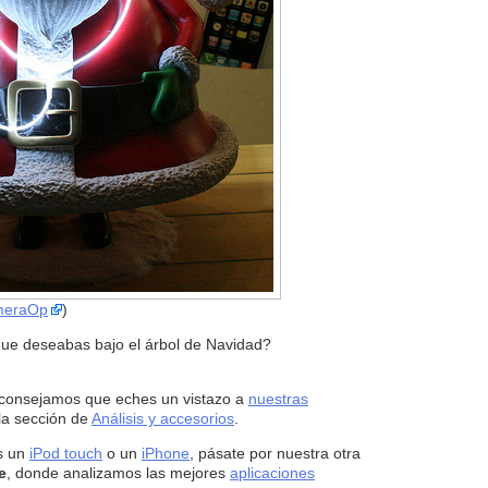
meraOp
)
que deseabas bajo el árbol de Navidad?
 aconsejamos que eches un vistazo a
nuestras
la sección de
Análisis y accesorios
.
es un
iPod touch
o un
iPhone
, pásate por nuestra otra
e
, donde analizamos las mejores
aplicaciones