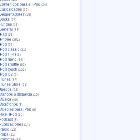
Contenidos para el iPod
(24)
Curiosidades
(75)
Despertadores
(10)
Docks
(57)
Fundas
(98)
General
(83)
iPad
(18)
iPhone
(361)
iPod
(77)
iPod classic
(21)
iPod Hi-Fi
(3)
iPod nano
(84)
iPod shuffle
(65)
iPod touch
(122)
iPod U2
(7)
iTunes
(87)
iTunes Store
(61)
Juegos
(52)
Mandos a distancia
(15)
Música
(49)
Micrófonos
(8)
Muebles para iPod
(8)
Nike+iPod
(10)
Podcast
(8)
Publicaciones
(14)
Radio
(12)
Ropa
(21)
Rumores
(84)