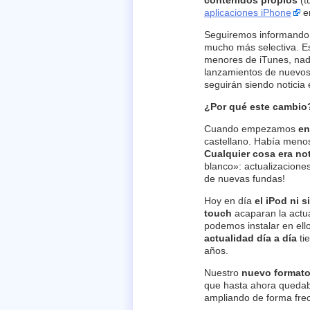
contenidos propios
(t
aplicaciones iPhone
e
Seguiremos informando
mucho más selectiva. Es
menores de iTunes, nad
lanzamientos de nuevos
seguirán siendo noticia
¿Por qué este cambio
Cuando empezamos
en
castellano. Había meno
Cualquier cosa era not
blanco»: actualizaciones
de nuevas fundas!
Hoy en día
el iPod ni 
touch
acaparan la actua
podemos instalar en ello
actualidad día a día
ti
años.
Nuestro
nuevo format
que hasta ahora quedaba
ampliando de forma fre