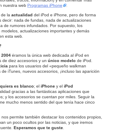
utoriales, trucos, información) y en comentar más
n nuestra web
Programas iPhone
.
 de la
actualidad
del iPod e iPhone, pero de forma
 decir: nada de fundas, nada de actualizaciones
a de rumores infundados. Por supuesto, los
 modelos, actualizaciones importantes y demás
 en esta web.
?
 2004
éramos la única web dedicada al iPod en
s de diez accesorios y un
único modelo
de iPod.
icia
para los usuarios del «pequeño walkman
 de iTunes, nuevos accesorios, ¡incluso las aparición
siquiera es blanco
; el
iPhone
y el
iPod
lidad gracias a las fantásticas aplicaciones que
s; y los accesorios se cuentan por miles. Seguir la
ene mucho menos sentido del que tenía hace cinco
o
nos permite también destacar los contenidos propios,
n un poco ocultos por las noticias, y que iremos
cuente.
Esperamos que te guste
.