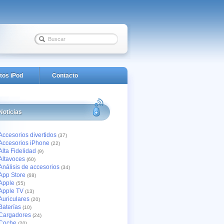
tos iPod
Contacto
Noticias
Accesorios divertidos
(37)
Accesorios iPhone
(22)
Alta Fidelidad
(9)
Altavoces
(60)
Análisis de accesorios
(34)
App Store
(68)
Apple
(55)
Apple TV
(13)
Auriculares
(20)
Baterías
(10)
Cargadores
(24)
Coche
(20)