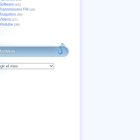
Software
(42)
Transmisores FM
(16)
Truquillos
(30)
Videos
(17)
Youtube
(38)
Archivos
os