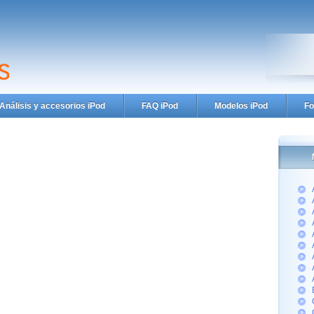
Análisis y accesorios iPod
FAQ iPod
Modelos iPod
Fo