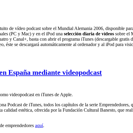
tuito de vídeo podcast sobre el Mundial Alemania 2006, disponible par
nales (PC y Mac) y en el iPod una
selección diaria de vídeos
sobre el 
atro y Canal+, basta con abrir el programa iTunes (descargable gratis 
o, éste se descargará automáticamente al ordenador y al iPod para vis
 en España mediante videopodcast
 como videopodcast en iTunes de Apple.
ona Podcast de iTunes, todos los capítulos de la serie Emprendedores, 
ta calidad estética, ofrecida por la Fundación Cultural Banesto, que r
os de emprendedores
aquí
.