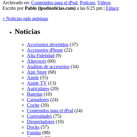
Archivado en:
Contenidos para el iPod
,
Podcast
,
Videos
Escrito por
Pablo (ipodnoticias.com)
a las 6:25 pm |
Enlace
« Noticias más antiguas
Noticias
Accesorios divertidos
(37)
Accesorios iPhone
(22)
Alta Fidelidad
(9)
Altavoces
(60)
Análisis de accesorios
(34)
App Store
(68)
Apple
(55)
Apple TV
(13)
Auriculares
(20)
Baterías
(10)
Cargadores
(24)
Coche
(20)
Contenidos para el iPod
(24)
Curiosidades
(75)
Despertadores
(10)
Docks
(57)
Fundas
(98)