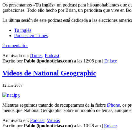
Os presentamos «
Tu inglés
» un podcast para hispanohablantes que qui
grabaciones. Todo ello hecho por Brian, un periodista que vive en Bos
La última sesión de este podcast está dedicada a las elecciones amer
Tu inglés
Podcast en iTunes
2 comentarios
Archivado en:
iTunes
,
Podcast
Escrito por
Pablo (ipodnoticias.com)
a las 12:05 pm |
Enlace
Videos de National Geographic
12
Ene
2007
Mientras seguimos tratando de recuperarnos de la fiebre
iPhone
, os p
menos que National Geographic sobre un montón de temas, aunque en
Archivado en:
Podcast
,
Videos
Escrito por
Pablo (ipodnoticias.com)
a las 10:28 am |
Enlace