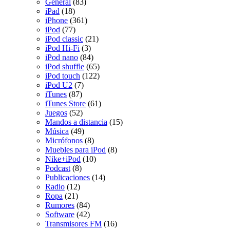
General
(83)
iPad
(18)
iPhone
(361)
iPod
(77)
iPod classic
(21)
iPod Hi-Fi
(3)
iPod nano
(84)
iPod shuffle
(65)
iPod touch
(122)
iPod U2
(7)
iTunes
(87)
iTunes Store
(61)
Juegos
(52)
Mandos a distancia
(15)
Música
(49)
Micrófonos
(8)
Muebles para iPod
(8)
Nike+iPod
(10)
Podcast
(8)
Publicaciones
(14)
Radio
(12)
Ropa
(21)
Rumores
(84)
Software
(42)
Transmisores FM
(16)