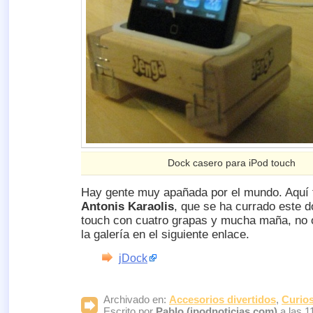
Dock casero para iPod touch
Hay gente muy apañada por el mundo. Aquí t
Antonis Karaolis
, que se ha currado este 
touch con cuatro grapas y mucha maña, no o
la galería en el siguiente enlace.
jDock
Archivado en:
Accesorios divertidos
,
Curio
Escrito por
Pablo (ipodnoticias.com)
a las 1