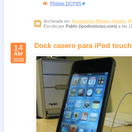
Philips DCP85
Archivado en:
Accesorios iPhone
,
Docks
,
i
Escrito por
Pablo (ipodnoticias.com)
a las 1
Dock casero para iPod touch
14
Abr
2008