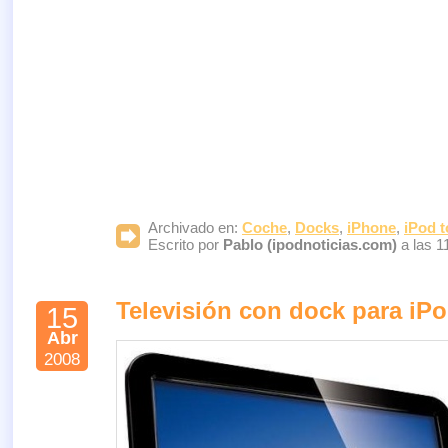
Archivado en:
Coche
,
Docks
,
iPhone
,
iPod 
Escrito por
Pablo (ipodnoticias.com)
a las 1
Televisión con dock para iP
15
Abr
2008