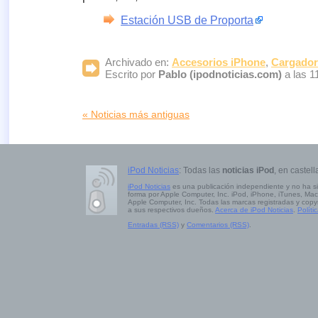
Estación USB de Proporta
Archivado en:
Accesorios iPhone
,
Cargador
Escrito por
Pablo (ipodnoticias.com)
a las 1
« Noticias más antiguas
iPod Noticias
: Todas las
noticias iPod
, en castell
iPod Noticias
es una publicación independiente y no ha s
forma por Apple Computer, Inc. iPod, iPhone, iTunes, Mac
Apple Computer, Inc. Todas las marcas registradas y copy
a sus respectivos dueños.
Acerca de iPod Noticias
.
Políti
Entradas (RSS)
y
Comentarios (RSS)
.