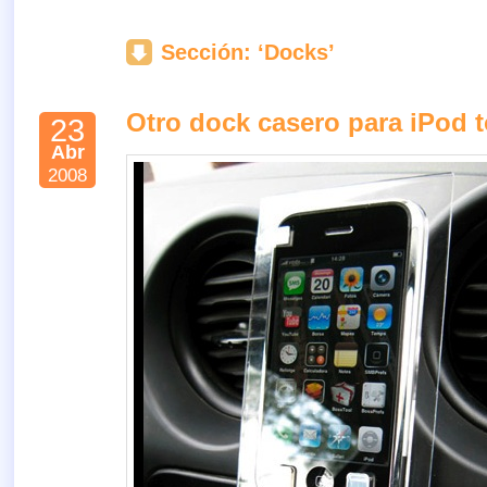
Sección: ‘Docks’
Otro dock casero para iPod 
23
Abr
2008