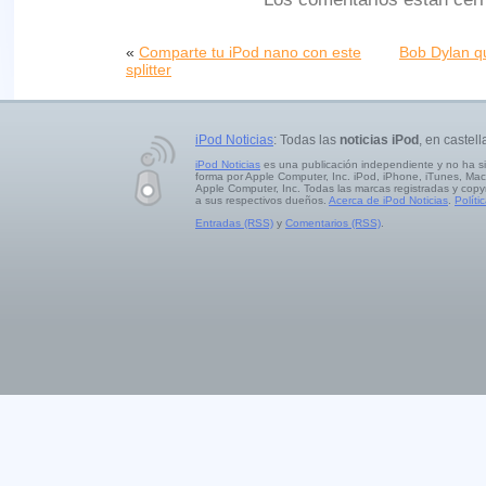
«
Comparte tu iPod nano con este
Bob Dylan q
splitter
iPod Noticias
: Todas las
noticias iPod
, en castell
iPod Noticias
es una publicación independiente y no ha s
forma por Apple Computer, Inc. iPod, iPhone, iTunes, Mac
Apple Computer, Inc. Todas las marcas registradas y copy
a sus respectivos dueños.
Acerca de iPod Noticias
.
Políti
Entradas (RSS)
y
Comentarios (RSS)
.