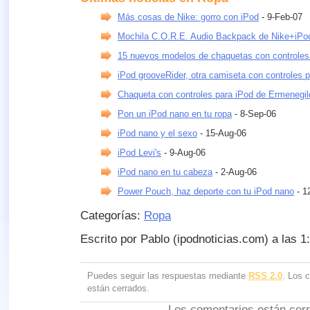
Más cosas de Nike: gorro con iPod
- 9-Feb-07
Mochila C.O.R.E. Audio Backpack de Nike+iPo
15 nuevos modelos de chaquetas con controles
iPod grooveRider, otra camiseta con controles 
Chaqueta con controles para iPod de Ermenegi
Pon un iPod nano en tu ropa
- 8-Sep-06
iPod nano y el sexo
- 15-Aug-06
iPod Levi's
- 9-Aug-06
iPod nano en tu cabeza
- 2-Aug-06
Power Pouch, haz deporte con tu iPod nano
- 1
Categorías:
Ropa
Escrito por Pablo (ipodnoticias.com) a las 1
Puedes seguir las respuestas mediante
RSS 2.0
. Los 
están cerrados.
Los comentarios están cer