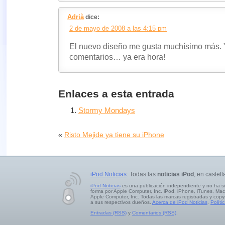
Adrià
dice:
2 de mayo de 2008 a las 4:15 pm
El nuevo diseño me gusta muchísimo más. Y
comentarios… ya era hora!
Enlaces a esta entrada
Stormy Mondays
«
Risto Mejide ya tiene su iPhone
iPod Noticias
: Todas las
noticias iPod
, en castell
iPod Noticias
es una publicación independiente y no ha s
forma por Apple Computer, Inc. iPod, iPhone, iTunes, Mac
Apple Computer, Inc. Todas las marcas registradas y copy
a sus respectivos dueños.
Acerca de iPod Noticias
.
Políti
Entradas (RSS)
y
Comentarios (RSS)
.