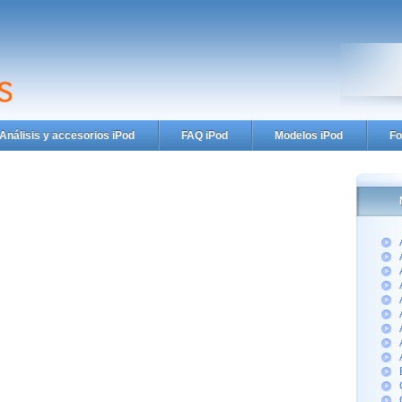
Análisis y accesorios iPod
FAQ iPod
Modelos iPod
Fo