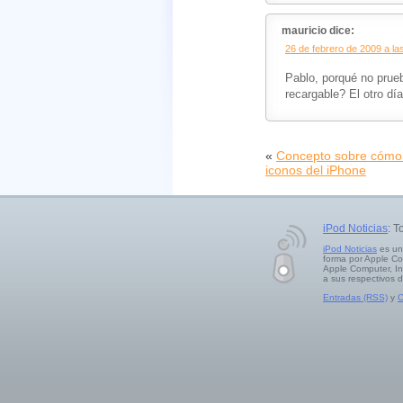
mauricio dice:
26 de febrero de 2009 a la
Pablo, porqué no prueb
recargable? El otro dí
«
Concepto sobre cómo 
iconos del iPhone
iPod Noticias
: T
iPod Noticias
es un
forma por Apple Co
Apple Computer, In
a sus respectivos 
Entradas (RSS)
y
C