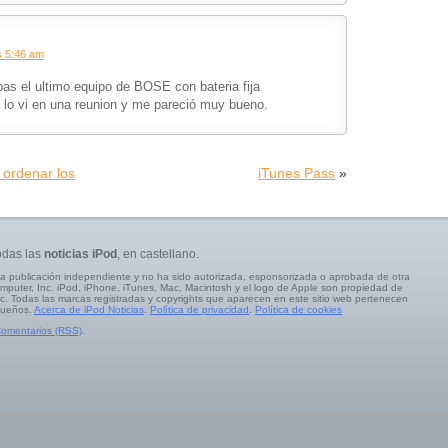
s 5:46 am
as el ultimo equipo de BOSE con bateria fija
a lo vi en una reunion y me pareció muy bueno.
ordenar los
iTunes Pass
»
odas las
noticias iPod
, en castellano.
a publicación independiente y no ha sido autorizada, esponsorizada o aprobada de otra
mputer, Inc. iPod, iPhone, iTunes, Mac, Macintosh y el logo de Apple son propiedad de
c. Todas las marcas registradas y copyrights que aparecen en este sitio web pertenecen
dueños.
Acerca de iPod Noticias
.
Política de privacidad
.
Política de cookies
omentarios (RSS)
.