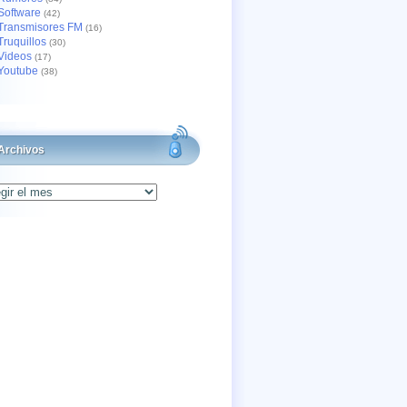
Software
(42)
Transmisores FM
(16)
Truquillos
(30)
Videos
(17)
Youtube
(38)
Archivos
os