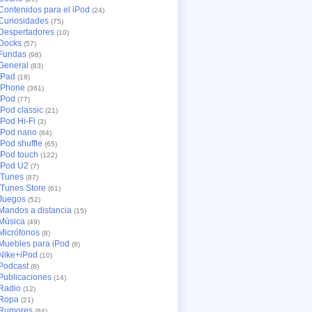
Contenidos para el iPod
(24)
Curiosidades
(75)
Despertadores
(10)
Docks
(57)
Fundas
(98)
General
(83)
iPad
(18)
iPhone
(361)
iPod
(77)
iPod classic
(21)
iPod Hi-Fi
(3)
iPod nano
(84)
iPod shuffle
(65)
iPod touch
(122)
iPod U2
(7)
iTunes
(87)
iTunes Store
(61)
Juegos
(52)
Mandos a distancia
(15)
Música
(49)
Micrófonos
(8)
Muebles para iPod
(8)
Nike+iPod
(10)
Podcast
(8)
Publicaciones
(14)
Radio
(12)
Ropa
(21)
Rumores
(84)