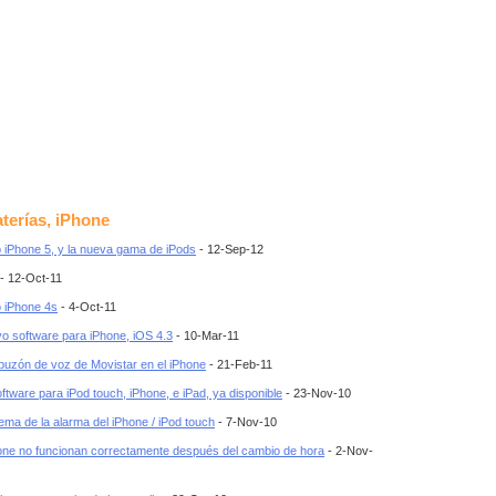
aterías, iPhone
 iPhone 5, y la nueva gama de iPods
- 12-Sep-12
- 12-Oct-11
 iPhone 4s
- 4-Oct-11
vo software para iPhone, iOS 4.3
- 10-Mar-11
buzón de voz de Movistar en el iPhone
- 21-Feb-11
tware para iPod touch, iPhone, e iPad, ya disponible
- 23-Nov-10
ema de la alarma del iPhone / iPod touch
- 7-Nov-10
one no funcionan correctamente después del cambio de hora
- 2-Nov-