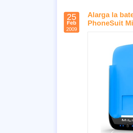
Alarga la bat
25
PhoneSuit Mi
Feb
2009