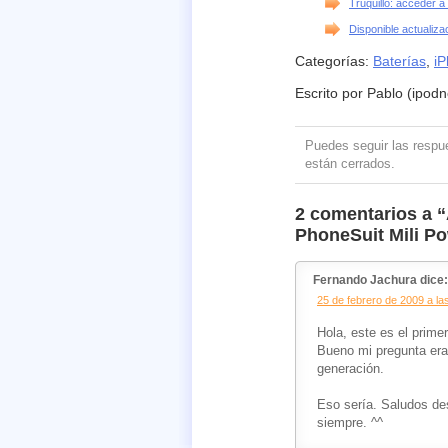
Truquillo: acceder a 
Disponible actualiz
Categorías:
Baterías
,
i
Escrito por Pablo (ipod
Puedes seguir las resp
están cerrados.
2 comentarios a “
PhoneSuit Mili P
Fernando Jachura dice:
25 de febrero de 2009 a la
Hola, este es el prime
Bueno mi pregunta era
generación.
Eso sería. Saludos de
siempre. ^^