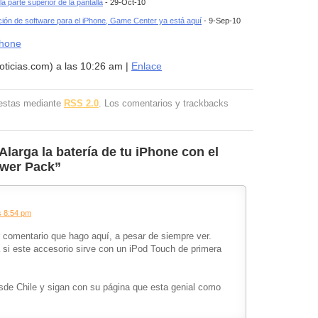
la parte superior de la pantalla
- 29-Oct-10
ación de software para el iPhone, Game Center ya está aquí
- 9-Sep-10
Phone
noticias.com) a las 10:26 am |
Enlace
uestas mediante
RSS 2.0
. Los comentarios y trackbacks
Alarga la batería de tu iPhone con el
ower Pack”
s 8:54 pm
r comentario que hago aquí, a pesar de siempre ver.
 si este accesorio sirve con un iPod Touch de primera
sde Chile y sigan con su página que esta genial como