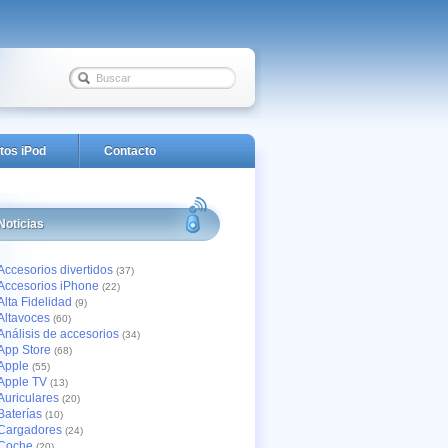
tos iPod
Contacto
Noticias
Accesorios divertidos
(37)
Accesorios iPhone
(22)
Alta Fidelidad
(9)
Altavoces
(60)
Análisis de accesorios
(34)
App Store
(68)
Apple
(55)
Apple TV
(13)
Auriculares
(20)
Baterías
(10)
Cargadores
(24)
Coche
(20)