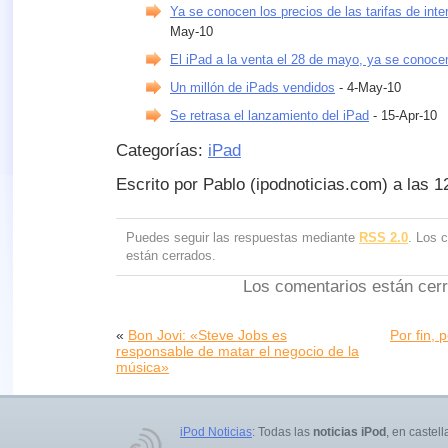
Ya se conocen los precios de las tarifas de inte
May-10
El iPad a la venta el 28 de mayo, ya se conoce
Un millón de iPads vendidos
- 4-May-10
Se retrasa el lanzamiento del iPad
- 15-Apr-10
Categorías:
iPad
Escrito por Pablo (ipodnoticias.com) a las 
Puedes seguir las respuestas mediante
RSS 2.0
. Los 
están cerrados.
Los comentarios están cer
«
Bon Jovi: «Steve Jobs es
Por fin, 
responsable de matar el negocio de la
música»
iPod Noticias
: Todas las
noticias iPod
, en castell