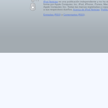
iPod Noticias
es una publicación independiente y no ha s
forma por Apple Computer, Inc. iPod, iPhone, iTunes, Mac
Apple Computer, Inc. Todas las marcas registradas y copy
a sus respectivos dueños.
Acerca de iPod Noticias
.
Políti
Entradas (RSS)
y
Comentarios (RSS)
.