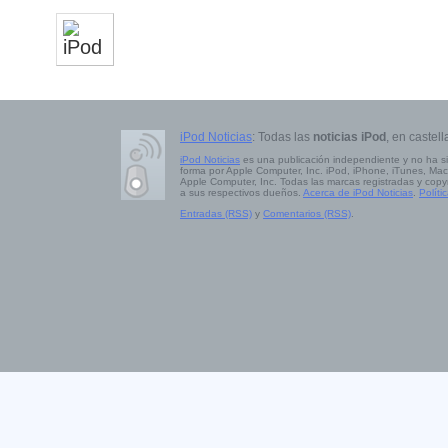
iPod Noticias
: Todas las
noticias iPod
, en castell
iPod Noticias
es una publicación independiente y no ha s
forma por Apple Computer, Inc. iPod, iPhone, iTunes, Mac
Apple Computer, Inc. Todas las marcas registradas y copy
a sus respectivos dueños.
Acerca de iPod Noticias
.
Políti
Entradas (RSS)
y
Comentarios (RSS)
.