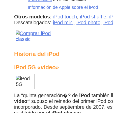
Información de Apple sobre el iPod
Otros modelos:
iPod touch
,
iPod shuffle
,
i
Descatalogados:
iPod mini
,
iPod photo
,
iPo
Historia del iPod
iPod 5G «vídeo»
La “quinta generación�? de
iPod
también 
vídeo“
supuso el reinado del primer iPod c
incorporado. Desde septiembre de 2007, es
sustituído por el
iPod classic
.