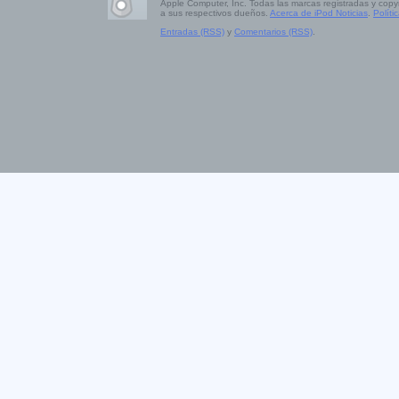
Apple Computer, Inc. Todas las marcas registradas y copy
a sus respectivos dueños.
Acerca de iPod Noticias
.
Políti
Entradas (RSS)
y
Comentarios (RSS)
.