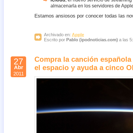
almacenarla en los servidores de Apple
Estamos ansiosos por conocer todas las no
Archivado en:
Apple
Escrito por
Pablo (ipodnoticias.com)
a las 5
Compra la canción española
27
el espacio y ayuda a cinco 
Abr
2011