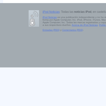
iPod Noticias
: Todas las
noticias iPod
, en castell
iPod Noticias
es una publicación independiente y no ha s
forma por Apple Computer, Inc. iPod, iPhone, iTunes, Mac
Apple Computer, Inc. Todas las marcas registradas y copy
a sus respectivos dueños.
Acerca de iPod Noticias
.
Políti
Entradas (RSS)
y
Comentarios (RSS)
.