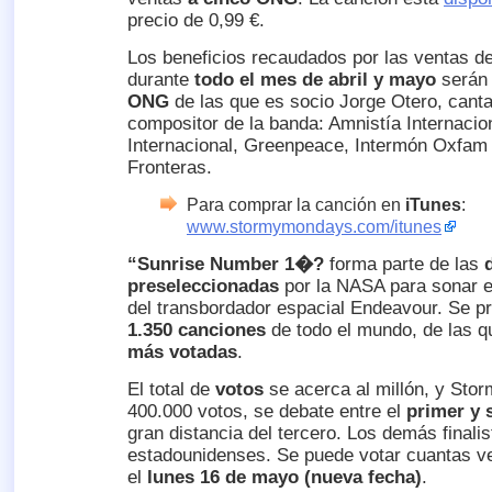
precio de 0,99 €.
Los beneficios recaudados por las ventas 
durante
todo el mes de abril y mayo
serán 
ONG
de las que es socio Jorge Otero, cantan
compositor de la banda: Amnistía Internacio
Internacional, Greenpeace, Intermón Oxfam
Fronteras.
Para comprar la canción en
iTunes
:
www.stormymondays.com/itunes
“Sunrise Number 1�?
forma parte de las
preseleccionadas
por la NASA para sonar 
del transbordador espacial Endeavour. Se p
1.350 canciones
de todo el mundo, de las 
más votadas
.
El total de
votos
se acerca al millón, y Sto
400.000 votos, se debate entre el
primer y 
gran distancia del tercero. Los demás finali
estadounidenses. Se puede votar cuantas v
el
lunes 16 de mayo (nueva fecha)
.