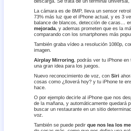
descarga. Se trata de un terminal univers
La cámara es de 8MP, lleva un sensor retro
73% más luz que el iPhone actual, y es 3 v
balance de blancos, detección de caras… en
mejorada
, y ademas prometen que es la má
comparando con los smartphones más popul
También graba vídeo a resolución 1080p, con
imagen.
Airplay Mirroring
, podrás ver tu iPhone en t
una gran idea para los juegos.
Nuevo reconocimiento de voz, con
Siri
ahor
cosas como ¿lloverá hoy? y tu iPhone te en
hace.
O por ejemplo decirle al iPhone que nos des
de la mañana, y automáticamente quedará p
buscar un restaurante en un sitio determinad
voz.
También se puede pedir
que nos lea los me
de cosas más, como que nos defina una pala