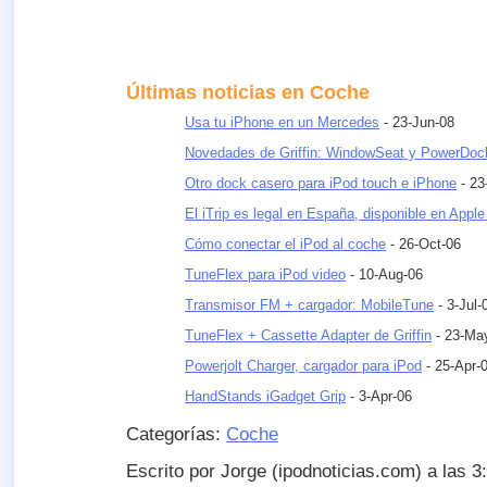
Últimas noticias en Coche
Usa tu iPhone en un Mercedes
- 23-Jun-08
Novedades de Griffin: WindowSeat y PowerDoc
Otro dock casero para iPod touch e iPhone
- 23
El iTrip es legal en España, disponible en Apple
Cómo conectar el iPod al coche
- 26-Oct-06
TuneFlex para iPod video
- 10-Aug-06
Transmisor FM + cargador: MobileTune
- 3-Jul-
TuneFlex + Cassette Adapter de Griffin
- 23-Ma
Powerjolt Charger, cargador para iPod
- 25-Apr-
HandStands iGadget Grip
- 3-Apr-06
Categorías:
Coche
Escrito por Jorge (ipodnoticias.com) a las 3