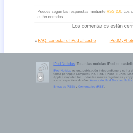
Puedes seguir las respuestas mediante
RSS 2.0
. Los 
están cerrados.
Los comentarios están cer
«
FAQ: conectar el iPod al coche
iPodMyPhoto.
iPod Noticias
: Todas las
noticias iPod
, en castell
iPod Noticias
es una publicación independiente y no ha s
forma por Apple Computer, Inc. iPod, iPhone, iTunes, Mac
Apple Computer, Inc. Todas las marcas registradas y copy
a sus respectivos dueños.
Acerca de iPod Noticias
.
Políti
Entradas (RSS)
y
Comentarios (RSS)
.