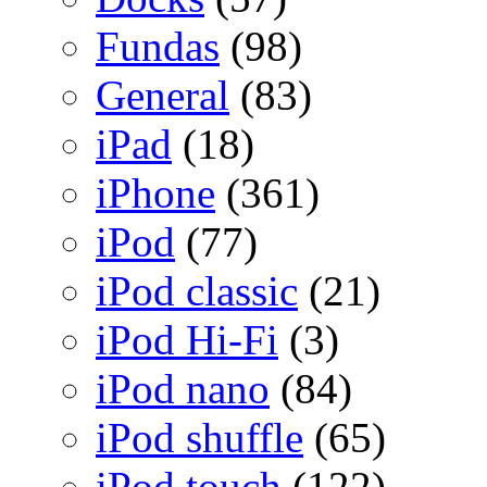
Fundas
(98)
General
(83)
iPad
(18)
iPhone
(361)
iPod
(77)
iPod classic
(21)
iPod Hi-Fi
(3)
iPod nano
(84)
iPod shuffle
(65)
iPod touch
(122)