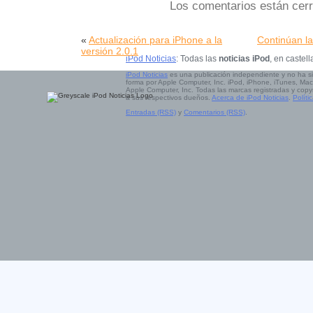
Los comentarios están cer
«
Actualización para iPhone a la
Continúan la
versión 2.0.1
iPod Noticias
: Todas las
noticias iPod
, en castell
iPod Noticias
es una publicación independiente y no ha s
forma por Apple Computer, Inc. iPod, iPhone, iTunes, Mac
Apple Computer, Inc. Todas las marcas registradas y copy
a sus respectivos dueños.
Acerca de iPod Noticias
.
Políti
Entradas (RSS)
y
Comentarios (RSS)
.