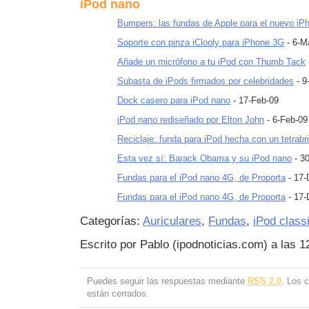
iPod nano
Bumpers: las fundas de Apple para el nuevo iP
Soporte con pinza iClooly para iPhone 3G
- 6-M
Añade un micrófono a tu iPod con Thumb Tack
Subasta de iPods firmados por celebridades
- 9
Dock casero para iPod nano
- 17-Feb-09
iPod nano rediseñado por Elton John
- 6-Feb-09
Reciclaje: funda para iPod hecha con un tetrab
Esta vez sí: Barack Obama y su iPod nano
- 3
Fundas para el iPod nano 4G, de Proporta
- 17-
Fundas para el iPod nano 4G, de Proporta
- 17-
Categorías:
Auriculares
,
Fundas
,
iPod class
Escrito por Pablo (ipodnoticias.com) a las 
Puedes seguir las respuestas mediante
RSS 2.0
. Los 
están cerrados.