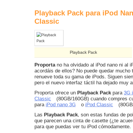
Playback Pack para iPod Na
08
Classic
Ago
2008
Playback Pack
Proporta
no ha olvidado al iPod nano ni al i
acordáis de ellos? No puede quedar mucho 
renueve toda su gama de iPods. Siguen sie
pero el nuevo interfaz táctil ha dejado muy a
Proporta ofrece un
Playback Pack
para
3G 
Classic
(80GB/160GB) cuando compres cua
para
iPod nano 3G
o
iPod Classic
(80GB/
Las
Playback Pack
, son estas fundas de pol
que parecen una cinta de casette (¿te acuer
para que puedas ver tu iPod cómodamente.