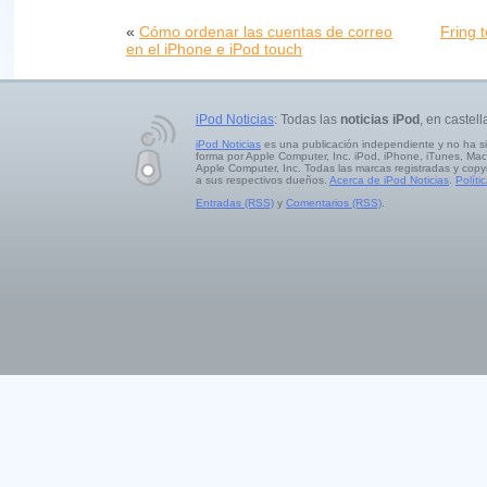
«
Cómo ordenar las cuentas de correo
Fring 
en el iPhone e iPod touch
iPod Noticias
: Todas las
noticias iPod
, en castell
iPod Noticias
es una publicación independiente y no ha s
forma por Apple Computer, Inc. iPod, iPhone, iTunes, Mac
Apple Computer, Inc. Todas las marcas registradas y copy
a sus respectivos dueños.
Acerca de iPod Noticias
.
Políti
Entradas (RSS)
y
Comentarios (RSS)
.