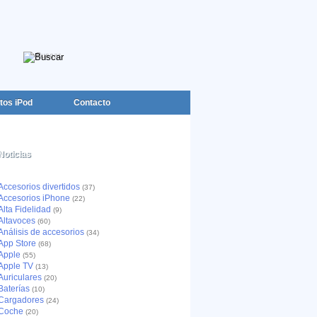
tos iPod
Contacto
Noticias
Accesorios divertidos
(37)
Accesorios iPhone
(22)
Alta Fidelidad
(9)
Altavoces
(60)
Análisis de accesorios
(34)
App Store
(68)
Apple
(55)
Apple TV
(13)
Auriculares
(20)
Baterías
(10)
Cargadores
(24)
Coche
(20)