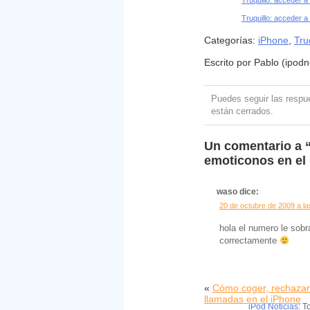
Truquillo: acceder a 
Truquillo: acceder a 
Categorías:
iPhone
,
Tru
Escrito por Pablo (ipodn
Puedes seguir las resp
están cerrados.
Un comentario a “
emoticonos en el
waso dice:
20 de octubre de 2009 a l
hola el numero le sobr
correctamente
«
Cómo coger, rechazar 
llamadas en el iPhone
iPod Noticias
: T