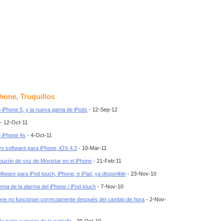
hone, Truquillos
 iPhone 5, y la nueva gama de iPods
- 12-Sep-12
- 12-Oct-11
 iPhone 4s
- 4-Oct-11
vo software para iPhone, iOS 4.3
- 10-Mar-11
buzón de voz de Movistar en el iPhone
- 21-Feb-11
tware para iPod touch, iPhone, e iPad, ya disponible
- 23-Nov-10
ema de la alarma del iPhone / iPod touch
- 7-Nov-10
one no funcionan correctamente después del cambio de hora
- 2-Nov-