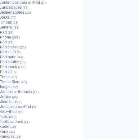
Contenidos para el iPod
(24)
Curiosidades
(75)
Despertadores
(10)
Docks
(57)
Fundas
(98)
General
(83)
iPad
(18)
iPhone
(361)
iPod
(77)
iPod classic
(21)
iPod Hi-Fi
(3)
iPod nano
(84)
iPod shuffle
(65)
iPod touch
(122)
iPod U2
(7)
iTunes
(87)
iTunes Store
(61)
Juegos
(52)
Mandos a distancia
(15)
Música
(49)
Micrófonos
(8)
Muebles para iPod
(8)
Nike+iPod
(10)
Podcast
(8)
Publicaciones
(14)
Radio
(12)
Ropa
(21)
Rumores
(84)