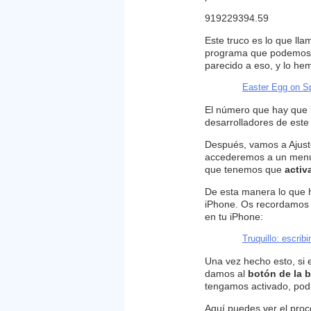
919229394.59
Este truco es lo que ll
programa que podemos ac
parecido a eso, y lo he
Easter Egg on S
El número que hay que i
desarrolladores de est
Después, vamos a Ajust
accederemos a un menú c
que tenemos que
activ
De esta manera lo que h
iPhone. Os recordamos n
en tu iPhone:
Truquillo: escrib
Una vez hecho esto, si 
damos al
botón de la 
tengamos activado, pod
Aquí puedes ver el pro