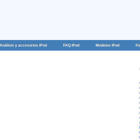
Análisis y accesorios iPod
FAQ iPod
Modelos iPod
Fo