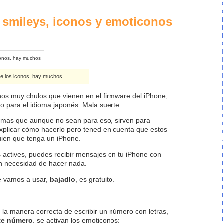
 smileys, iconos y emoticonos
de los iconos, hay muchos
os muy chulos que vienen en el firmware del iPhone,
lo para el idioma japonés. Mala suerte.
mas que aunque no sean para eso, sirven para
xplicar cómo hacerlo pero tened en cuenta que estos
guien que tenga un iPhone.
actives, puedes recibir mensajes en tu iPhone con
in necesidad de hacer nada.
e vamos a usar,
bajadlo
, es gratuito.
s la manera correcta de escribir un número con letras,
te número
, se activan los emoticonos: