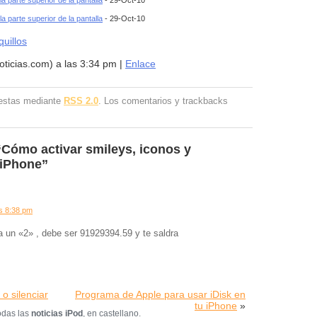
la parte superior de la pantalla
- 29-Oct-10
la parte superior de la pantalla
- 29-Oct-10
quillos
oticias.com) a las 3:34 pm |
Enlace
uestas mediante
RSS 2.0
. Los comentarios y trackbacks
Cómo activar smileys, iconos y
 iPhone”
as 8:38 pm
a un «2» , debe ser 91929394.59 y te saldra
o silenciar
Programa de Apple para usar iDisk en
tu iPhone
»
odas las
noticias iPod
, en castellano.