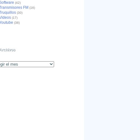
Software
(42)
Transmisores FM
(16)
Truquillos
(30)
Videos
(17)
Youtube
(38)
Archivos
os