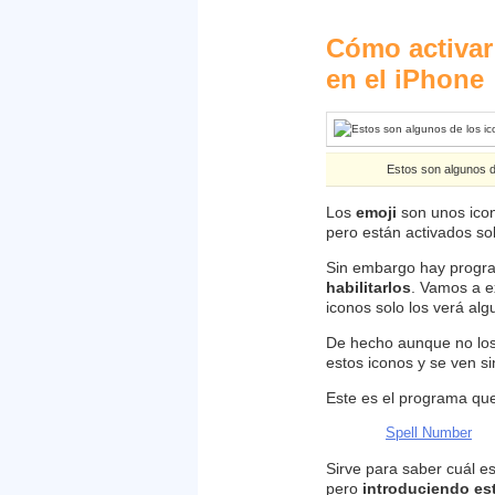
Cómo activar
23
en el iPhone
Jul
2009
Estos son algunos 
Los
emoji
son unos icon
pero están activados so
Sin embargo hay progra
habilitarlos
. Vamos a e
iconos solo los verá al
De hecho aunque no los 
estos iconos y se ven s
Este es el programa qu
Spell Number
Sirve para saber cuál e
pero
introduciendo es