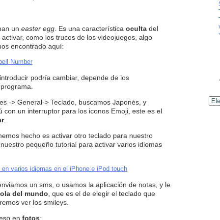
aman un
easter egg
. Es una característica
oculta
del
tivar, como los trucos de los videojuegos, algo
mos encontrado aquí:
pell Number
ntroducir podría cambiar, depende de los
e programa.
Archiv
es -> General-> Teclado, buscamos Japonés, y
on un interruptor para los iconos Emoji, este es el
ar
.
emos hecho es activar otro teclado para nuestro
uestro pequeño tutorial para activar varios idiomas
ir en varios idiomas en el iPhone e iPod touch
enviamos un sms, o usamos la aplicación de notas, y le
bola del mundo
, que es el de elegir el teclado que
remos ver los smileys.
ceso en
fotos
: