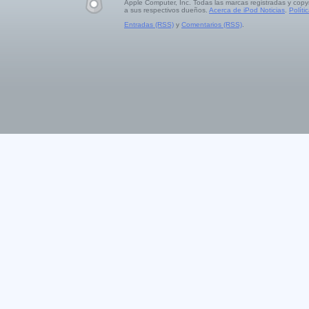
Apple Computer, Inc. Todas las marcas registradas y copy
a sus respectivos dueños.
Acerca de iPod Noticias
.
Políti
Entradas (RSS)
y
Comentarios (RSS)
.