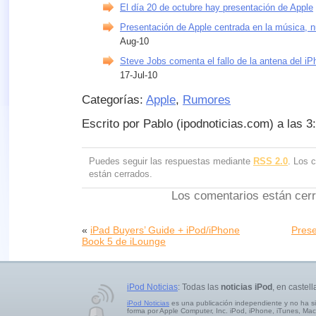
El día 20 de octubre hay presentación de Apple
Presentación de Apple centrada en la música,
Aug-10
Steve Jobs comenta el fallo de la antena del i
17-Jul-10
Categorías:
Apple
,
Rumores
Escrito por Pablo (ipodnoticias.com) a las 3
Puedes seguir las respuestas mediante
RSS 2.0
. Los 
están cerrados.
Los comentarios están cer
«
iPad Buyers’ Guide + iPod/iPhone
Prese
Book 5 de iLounge
iPod Noticias
: Todas las
noticias iPod
, en castell
iPod Noticias
es una publicación independiente y no ha s
forma por Apple Computer, Inc. iPod, iPhone, iTunes, Mac