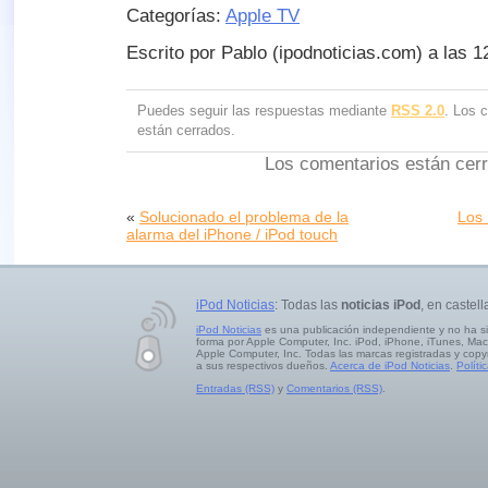
Categorías:
Apple TV
Escrito por Pablo (ipodnoticias.com) a las 
Puedes seguir las respuestas mediante
RSS 2.0
. Los 
están cerrados.
Los comentarios están cer
«
Solucionado el problema de la
Los 
alarma del iPhone / iPod touch
iPod Noticias
: Todas las
noticias iPod
, en castell
iPod Noticias
es una publicación independiente y no ha s
forma por Apple Computer, Inc. iPod, iPhone, iTunes, Mac
Apple Computer, Inc. Todas las marcas registradas y copy
a sus respectivos dueños.
Acerca de iPod Noticias
.
Políti
Entradas (RSS)
y
Comentarios (RSS)
.