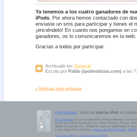
Ya tenemos a los cuatro ganadores de nu
iPods
. Por ahora hemos contactado con dos 
enviaste un sms para participar y tienes el
¡enciéndelo! En cuanto nos pongamos en con
ganadores, os lo comunicaremos en la web.
Gracias a todos por participar.
Archivado en:
General
Escrito por
Pablo (ipodnoticias.com)
a las 7
« Noticias más antiguas
iPod Noticias
: Todas las
noticias iPod
, en castell
iPod Noticias
es una publicación independiente y no ha s
forma por Apple Computer, Inc. iPod, iPhone, iTunes, Mac
Apple Computer, Inc. Todas las marcas registradas y copy
a sus respectivos dueños.
Acerca de iPod Noticias
.
Políti
Entradas (RSS)
y
Comentarios (RSS)
.