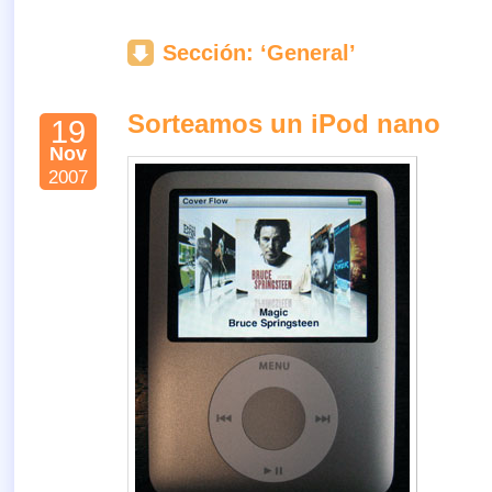
Sección: ‘General’
Sorteamos un iPod nano
19
Nov
2007