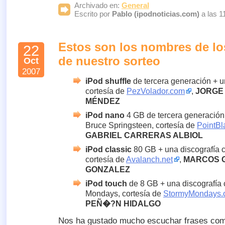
Archivado en:
General
Escrito por
Pablo (ipodnoticias.com)
a las 1
Estos son los nombres de l
22
de nuestro sorteo
Oct
2007
iPod shuffle
de tercera generación + u
cortesía de
PezVolador.com
,
JORGE
MÉNDEZ
iPod nano
4 GB de tercera generación
Bruce Springsteen, cortesía de
PointB
GABRIEL CARRERAS ALBIOL
iPod classic
80 GB + una discografía 
cortesía de
Avalanch.net
,
MARCOS 
GONZALEZ
iPod touch
de 8 GB + una discografía
Mondays, cortesía de
StormyMondays.
PEÑ�?N HIDALGO
Nos ha gustado mucho escuchar frases com