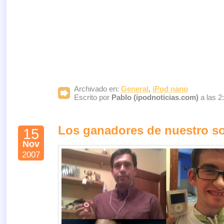
Archivado en:
General
,
iPod nano
Escrito por
Pablo (ipodnoticias.com)
a las 2
Los ganadores de nuestro so
15
Nov
2007