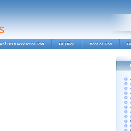
Análisis y accesorios iPod
FAQ iPod
Modelos iPod
Fo