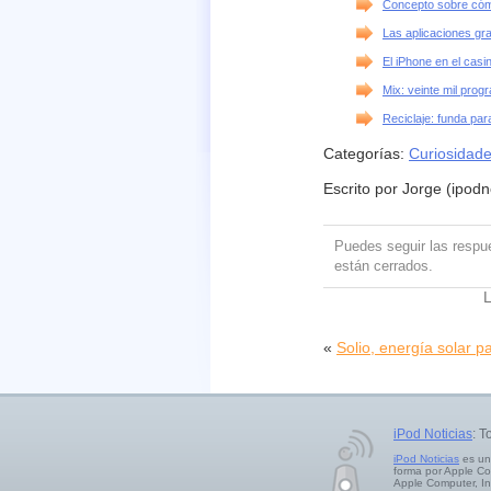
Concepto sobre cómo
Las aplicaciones gr
El iPhone en el casi
Mix: veinte mil prog
Reciclaje: funda pa
Categorías:
Curiosidad
Escrito por Jorge (ipodn
Puedes seguir las resp
están cerrados.
L
«
Solio, energía solar p
iPod Noticias
: T
iPod Noticias
es un
forma por Apple Co
Apple Computer, In