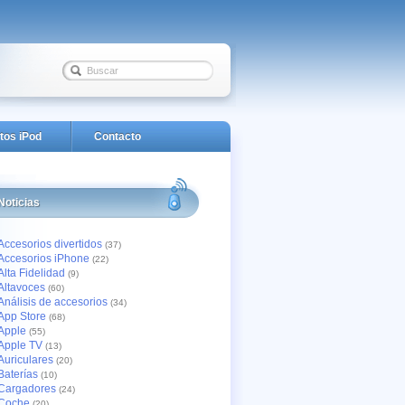
tos iPod
Contacto
Noticias
Accesorios divertidos
(37)
Accesorios iPhone
(22)
Alta Fidelidad
(9)
Altavoces
(60)
Análisis de accesorios
(34)
App Store
(68)
Apple
(55)
Apple TV
(13)
Auriculares
(20)
Baterías
(10)
Cargadores
(24)
Coche
(20)