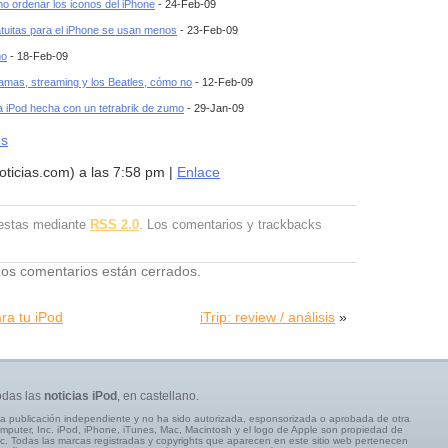
 ordenar los iconos del iPhone
- 24-Feb-09
atuitas para el iPhone se usan menos
- 23-Feb-09
no
- 18-Feb-09
ramas, streaming y los Beatles, cómo no
- 12-Feb-09
ra iPod hecha con un tetrabrik de zumo
- 29-Jan-09
es
oticias.com) a las 7:58 pm |
Enlace
uestas mediante
RSS 2.0
. Los comentarios y trackbacks
os comentarios están cerrados.
ara tu iPod
iTrip: review / análisis
»
odas las
noticias iPod
, en castellano.
a publicación independiente y no ha sido autorizada, esponsorizada o aprobada de otra
mputer, Inc. iPod, iPhone, iTunes, Mac, Macintosh y el logo de Apple son propiedad de
c. Todas las marcas registradas y copyrights que aparecen en este sitio web pertenecen