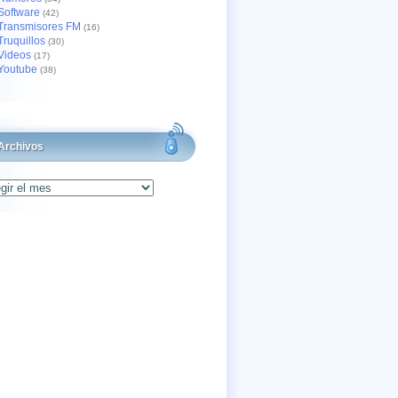
Software
(42)
Transmisores FM
(16)
Truquillos
(30)
Videos
(17)
Youtube
(38)
Archivos
os