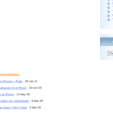
Archiv
uriosidades
on iPhones y iPads
- 28-Jan-11
calización en el iPhone
- 20-Oct-09
n un iPhone
- 13-May-09
rmados por celebridades
- 9-Mar-09
da Gates y Ben Foster
- 4-Mar-09