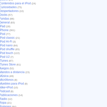
Contenidos para el iPod
(24)
Curiosidades
(75)
Despertadores
(10)
Docks
(57)
Fundas
(98)
General
(83)
iPad
(18)
iPhone
(361)
iPod
(77)
iPod classic
(21)
iPod Hi-Fi
(3)
iPod nano
(84)
iPod shuffle
(65)
iPod touch
(122)
iPod U2
(7)
iTunes
(87)
iTunes Store
(61)
Juegos
(52)
Mandos a distancia
(15)
Música
(49)
Micrófonos
(8)
Muebles para iPod
(8)
Nike+iPod
(10)
Podcast
(8)
Publicaciones
(14)
Radio
(12)
Ropa
(21)
Rumores
(84)