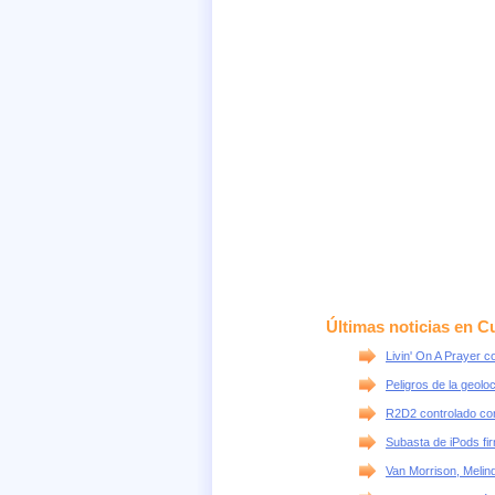
Últimas noticias en C
Livin' On A Prayer c
Peligros de la geolo
R2D2 controlado co
Subasta de iPods fi
Van Morrison, Melin