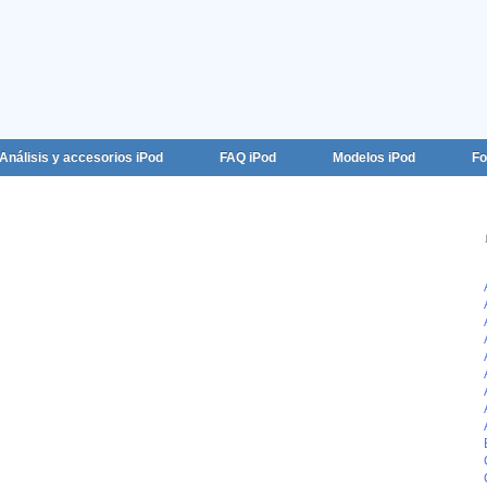
Análisis y accesorios iPod
FAQ iPod
Modelos iPod
Fo