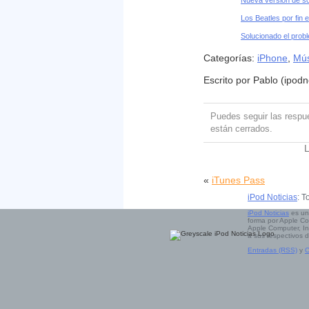
Nueva versión de sof
Los Beatles por fin 
Solucionado el probl
Categorías:
iPhone
,
Mús
Escrito por Pablo (ipodn
Puedes seguir las resp
están cerrados.
L
«
iTunes Pass
iPod Noticias
: T
iPod Noticias
es un
forma por Apple Co
Apple Computer, In
a sus respectivos 
Entradas (RSS)
y
C