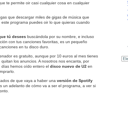
que te permite oir casi cualquier cosa en cualquier
ngas que descargar miles de gigas de música que
n este programa puedes oir lo que quieras cuando
que tú desees
buscándola por su nombre, e incluso
cción con tus canciones favoritas, es un pequeño
canciones en tu disco duro.
enador es gratuito, aunque por 10 euros al mes tienes
Archiv
e quitan los anuncios. A nosotros nos encanta, por
e días hemos oído entero el
disco nuevo de U2
en
omprarlo.
tados de que vaya a haber una
versión de Spotify
es un adelanto de cómo va a ser el programa, a ver si
onto.