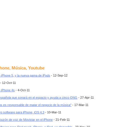
Phone, Música, Youtube
 iPhone 5, y la nueva gama de iPods
- 12-Sep-12
- 12-Oct-11
 iPhone 4s
- 4-Oct-11
española que sonará en el espacio y ayuda a cinco ONG
- 27-Apr-11
bs es responsable de matar el negocio de la música"
- 17-Mar-11
vo software para iPhone, iOS 4.3
- 10-Mar-11
buzón de voz de Movistar en el iPhone
- 21-Feb-11