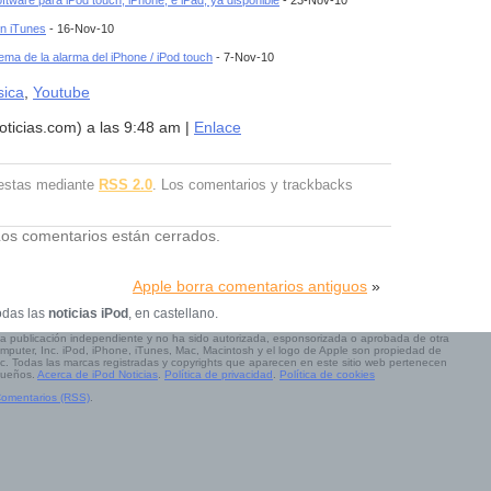
tware para iPod touch, iPhone, e iPad, ya disponible
- 23-Nov-10
en iTunes
- 16-Nov-10
ema de la alarma del iPhone / iPod touch
- 7-Nov-10
ica
,
Youtube
oticias.com) a las 9:48 am |
Enlace
uestas mediante
RSS 2.0
. Los comentarios y trackbacks
os comentarios están cerrados.
Apple borra comentarios antiguos
»
odas las
noticias iPod
, en castellano.
a publicación independiente y no ha sido autorizada, esponsorizada o aprobada de otra
mputer, Inc. iPod, iPhone, iTunes, Mac, Macintosh y el logo de Apple son propiedad de
c. Todas las marcas registradas y copyrights que aparecen en este sitio web pertenecen
dueños.
Acerca de iPod Noticias
.
Política de privacidad
.
Política de cookies
omentarios (RSS)
.