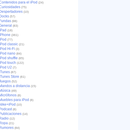
Contenidos para el iPod
(24)
Curiosidades
(75)
Despertadores
(10)
Docks
(57)
Fundas
(98)
General
(83)
iPad
(18)
iPhone
(361)
iPod
(77)
iPod classic
(21)
iPod Hi-Fi
(3)
iPod nano
(84)
iPod shuffle
(65)
iPod touch
(122)
iPod U2
(7)
iTunes
(87)
iTunes Store
(61)
Juegos
(52)
Mandos a distancia
(15)
Música
(49)
Micrófonos
(8)
Muebles para iPod
(8)
Nike+iPod
(10)
Podcast
(8)
Publicaciones
(14)
Radio
(12)
Ropa
(21)
Rumores
(84)