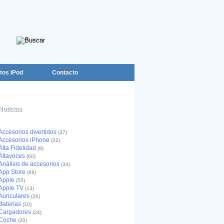
tos iPod
Contacto
Noticias
Accesorios divertidos
(37)
Accesorios iPhone
(22)
Alta Fidelidad
(9)
Altavoces
(60)
Análisis de accesorios
(34)
App Store
(68)
Apple
(55)
Apple TV
(13)
Auriculares
(20)
Baterías
(10)
Cargadores
(24)
Coche
(20)