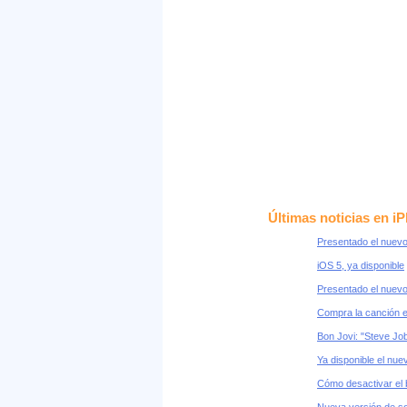
Últimas noticias en i
Presentado el nuevo
iOS 5, ya disponible
Presentado el nuevo
Compra la canción 
Bon Jovi: "Steve Jo
Ya disponible el nue
Cómo desactivar el 