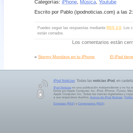
Categorías:
iPhone
,
Música
,
Youtube
Escrito por Pablo (ipodnoticias.com) a las 2
Puedes seguir las respuestas mediante
RSS 2.0
. Los 
están cerrados.
Los comentarios están cer
«
Stormy Mondays en tu iPhone
El iPad tiene
iPod Noticias
: Todas las
noticias iPod
, en castell
iPod Noticias
es una publicación independiente y no ha s
forma por Apple Computer, Inc. iPod, iPhone, iTunes, Mac
Apple Computer, Inc. Todas las marcas registradas y copy
a sus respectivos dueños.
Acerca de iPod Noticias
.
Políti
Entradas (RSS)
y
Comentarios (RSS)
.